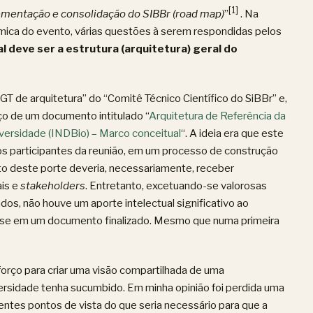
[1]
lementação e consolidação do SIBBr (road map)
”
. Na
mica do evento, várias questões à serem respondidas pelos
l deve ser a estrutura (arquitetura) geral do
GT de arquitetura” do “Comitê Técnico Científico do SiBBr” e,
oço de um documento intitulado “
Arquitetura de Referência da
versidade (INDBio) – Marco conceitual
“. A ideia era que este
os participantes da reunião, em um processo de construção
o deste porte deveria, necessariamente, receber
ais e
stakeholders
. Entretanto, excetuando-se valorosas
dos, não houve um aporte intelectual significativo ao
masse em um documento finalizado. Mesmo que numa primeira
orço para criar uma visão compartilhada de uma
versidade tenha sucumbido. Em minha opinião foi perdida uma
rentes pontos de vista do que seria necessário para que a